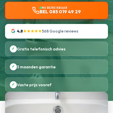
NU BEREIKBAAR
BEL 085 019 49 29
4,8
★★★★★
568 Google reviews
✓
Gratis telefonisch advies
✓
3 maanden garantie
✓
Vaste prijs vooraf