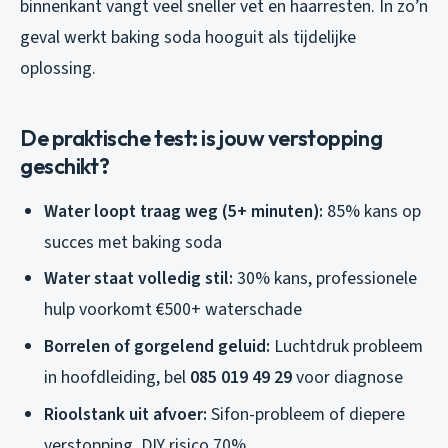
binnenkant vangt veel sneller vet en haarresten. In zo’n
geval werkt baking soda hooguit als tijdelijke
oplossing.
De praktische test: is jouw verstopping
geschikt?
Water loopt traag weg (5+ minuten):
85% kans op
succes met baking soda
Water staat volledig stil:
30% kans, professionele
hulp voorkomt €500+ waterschade
Borrelen of gorgelend geluid:
Luchtdruk probleem
in hoofdleiding, bel
085 019 49 29
voor diagnose
Rioolstank uit afvoer:
Sifon-probleem of diepere
verstopping, DIY risico 70%