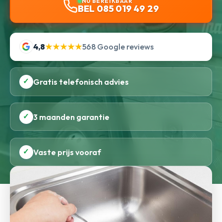
NU BEREIKBAAR
BEL 085 019 49 29
4,8
★★★★★
568 Google reviews
✓
Gratis telefonisch advies
✓
3 maanden garantie
✓
Vaste prijs vooraf