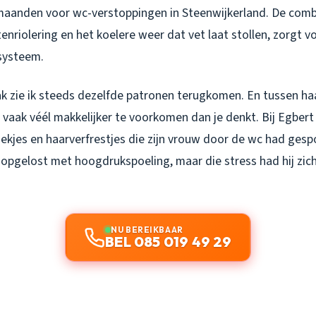
kmaanden voor wc-verstoppingen in Steenwijkerland. De comb
tenriolering en het koelere weer dat vet laat stollen, zorgt v
rsysteem.
vak zie ik steeds dezelfde patronen terugkomen. En tussen haa
 vaak véél makkelijker te voorkomen dan je denkt. Bij Egbert
ekjes en haarverfrestjes die zijn vrouw door de wc had gesp
t opgelost met hoogdrukspoeling, maar die stress had hij zic
NU BEREIKBAAR
BEL 085 019 49 29