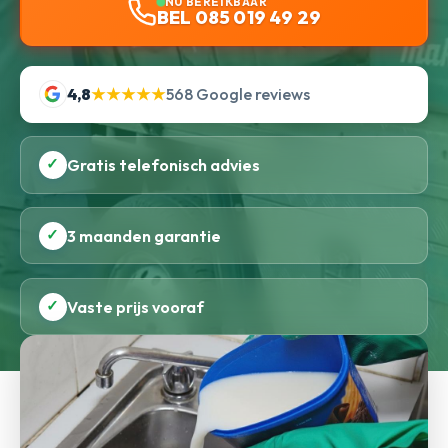
NU BEREIKBAAR
BEL 085 019 49 29
4,8
★★★★★
568 Google reviews
✓
Gratis telefonisch advies
✓
3 maanden garantie
✓
Vaste prijs vooraf