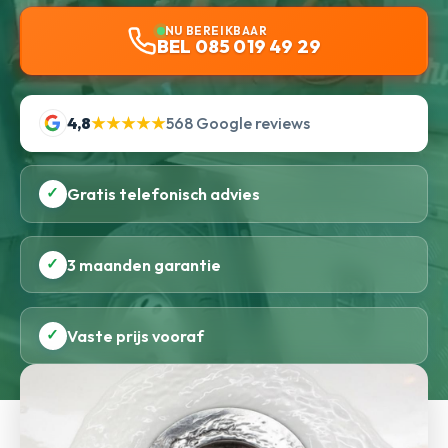
NU BEREIKBAAR
BEL 085 019 49 29
4,8
★★★★★
568 Google reviews
✓
Gratis telefonisch advies
✓
3 maanden garantie
✓
Vaste prijs vooraf