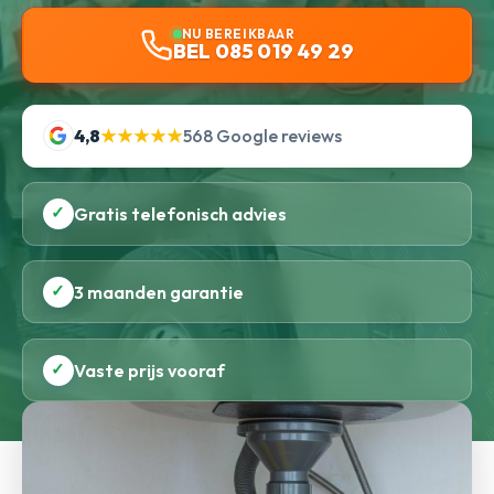
NU BEREIKBAAR
BEL 085 019 49 29
4,8
★★★★★
568 Google reviews
✓
Gratis telefonisch advies
✓
3 maanden garantie
✓
Vaste prijs vooraf